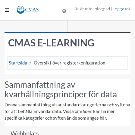
Gå direkt till huvudinnehåll
Du är inte inloggad (
Logga in
)
Sidopanel
CMAS E-LEARNING
Startsida
Översikt över registerkonfiguration
Sammanfattning av
kvarhållningsprinciper för data
Denna sammanfattning visar standardkategorierna och syftena
för att behålla användardata. Vissa områden kan ha mer
specifika kategorier och syften än de som anges här.
Webbplats